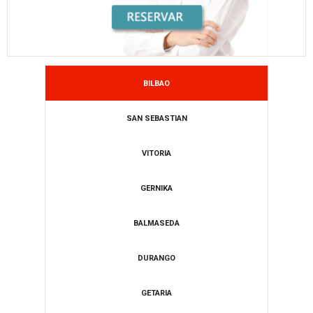
BILBAO
SAN SEBASTIAN
VITORIA
GERNIKA
BALMASEDA
DURANGO
​GETARIA