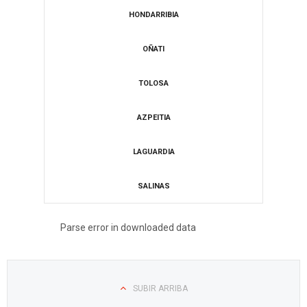
HONDARRIBIA
​OÑATI
​TOLOSA
​AZPEITIA
LAGUARDIA
​SALINAS
Parse error in downloaded data
SUBIR ARRIBA