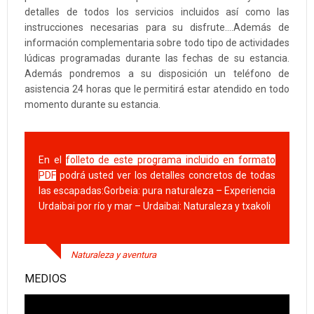
detalles de todos los servicios incluidos así como las
instrucciones necesarias para su disfrute….Además de
información complementaria sobre todo tipo de actividades
lúdicas programadas durante las fechas de su estancia.
Además pondremos a su disposición un teléfono de
asistencia 24 horas que le permitirá estar atendido en todo
momento durante su estancia.
En el
folleto de este programa incluido
en formato
PDF
podrá usted ver los detalles concretos de todas
las escapadas:Gorbeia: pura naturaleza – Experiencia
Urdaibai por río y mar – Urdaibai: Naturaleza y txakoli
Naturaleza y aventura
MEDIOS