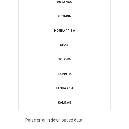
DURANGO
​GETARIA
HONDARRIBIA
​OÑATI
​TOLOSA
​AZPEITIA
LAGUARDIA
​SALINAS
Parse error in downloaded data